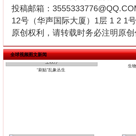
投稿邮箱：3555333776@QQ
12号（华声国际大厦）1层 1 2
生
“刷贴”乱象丛生
原创权利，请转载时务必注明原创作
全球视频图文新闻
揭批美国五大"原罪"
"炒