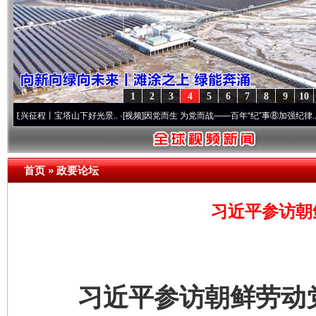
1
2
3
4
5
6
7
8
9
10
丨宝塔山下好光景..
·[视频]
因党而生 为党而战——百年“纪”事⑧加强纪律..
·[视频]
牢记
首页
»
政要论坛
习近平参访朝
习近平参访朝鲜劳动党