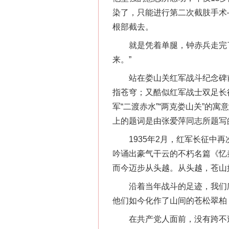
染了，只能进行第二次截肢手术
根部截去。
就是凭着单腿，钟赤兵走完了
来。”
站在娄山关红军战斗纪念碑前
指苍穹；又酷似红军战士双足长
军“二渡赤水”“两克娄山关”
上的题词是由张爱萍同志所题写
1935年2月，红军长征中再
吟诵出豪气干云的不朽名篇《忆
而今迈步从头越。从头越，苍山
沿着当年战斗的足迹，我们爬
他们如今化作了山间的苍松翠柏
在共产党人面前，没有跨不