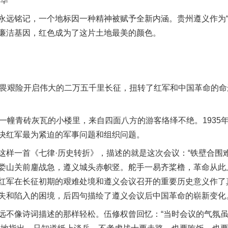
华
铭记，一个地标因一种精神被赋予全新内涵。贵州遵义作为“
廉洁基因，红色成为了这片土地最美的颜色。
畏艰险开启伟大的二万五千里长征，扭转了红军和中国革命的命
幢青砖灰瓦的小楼里，来自四面八方的游客络绎不绝。1935年
决红军最为紧迫的军事问题和组织问题。
一首《七律·历史转折》，描述的就是这次会议：“铁壁合围
娄山关前鏖战急，遵义城头赤帜竖。舵手一易齐桨橹，革命从此
红军在长征初期的艰难处境和遵义会议召开的重要历史意义作了
失和陷入的困境，后四句描绘了遵义会议后中国革命的崭新变化
不像诗词描述的那样轻松。伍修权曾回忆：“当时会议的气氛虽