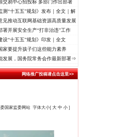
源交易中心招投标 多部门作出部署
监测“十五五”规划》发布｜全文｜解
意见推动互联网基础资源高质量发展
部署开展安全生产“打非治违”工作
建设“十五五”规划》印发｜全文
国家要提升孩子们这些能力素养
 奋进复兴征程丨“转折之城”激荡..
·[视频]
牢记初心使命 奋进复兴征程丨红船起航处 潮
能发展，国务院常务会作最新部署⇒
网络推广投稿请点击这里>>
纪委国家监委网站
字体大小[
大
中
小
]