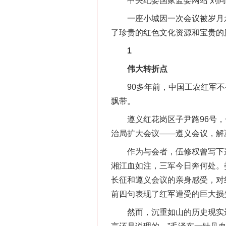
中央纪委国家监委网站 刘同
一座小城因一次会议被岁月永远
了珍贵的红色文化资源和宝贵的
1
伟大转折点
90多年前，中国工农红军不
飘带。
遵义红花岗区子尹路96号，一
治局扩大会议——遵义会议，解
作为与会者，伍修权曾写下这样
湘江血如注，三军今日奔何处。
长征和遵义会议的亲身感受，对
前四句表现了红军遭受的巨大损
然而，沉重如山的历史现实远