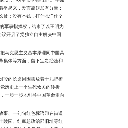
要睡觉；也不问走的是山地、平原
着坐起来，发言简短却有分量：
么仗；没有本钱，打什么洋仗？
的军事指挥权，结束了以王明为
会议开启了党独立自主解决中国
把马克思主义基本原理同中国具
导集体等方面，留下宝贵经验和
斑驳的长桌周围摆放着十几把椅
“党历史上一个生死攸关的转折
难，一步一步地引导中国革命走向
故事、一句句红色标语印在街道
士陵园、红军总政治部旧址等红