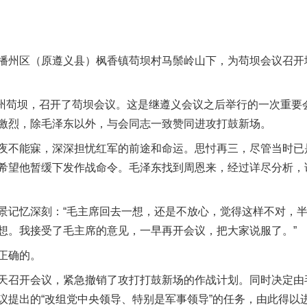
州区（原遵义县）枫香镇苟坝村马鬃岭山下，为苟坝会议召开
州苟坝，召开了苟坝会议。这是继遵义会议之后举行的一次重要
激烈，除毛泽东以外，与会同志一致赞同进攻打鼓新场。
不能寐，深深担忧红军的前途和命运。思忖再三，尽管当时已
希望他暂缓下发作战命令。毛泽东找到周恩来，经过详尽分析，
记忆深刻：“毛主席回去一想，还是不放心，觉得这样不对，半
想。我接受了毛主席的意见，一早再开会议，把大家说服了。”
正确的。
召开会议，紧急撤销了攻打打鼓新场的作战计划。同时决定由
议提出的“改组党中央领导、特别是军事领导”的任务，由此得以