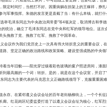
血地指出，只知道纸上谈兵，不考虑战士要走路，也要吃饭，也
，限定时间打，当然打不好。因重病躺在担架上的王稼祥，挣扎
参与军事指挥。朱德的发言更是直截了当：有什么本钱，就打什
举毛泽东同志为中央政治局常委”等4项决定，取消博古和李德
中央的统治，确立了毛泽东同志在党中央和红军的领导地位。这次
关头挽救了党、挽救了红军、挽救了中国革命。
义会议作为我们党历史上一次具有伟大转折意义的重要会议，在
道路、坚定正确的政治路线和政策策略、建设坚强成熟的中央领
着当年旧貌——阳光穿过镶着彩色玻璃的窗户照进房间，漆面
听到最高频的一个词：转折。是的，就是在这个会议室，开启了
泽东同志为主要代表的马克思主义正确路线领导下，克服重重困
永存。在紧邻遵义会议会址的百年老街杨柳街上，一个个长征
长廊。红花岗区纪委监委打造了以遵义会议会址为核心，红军烈