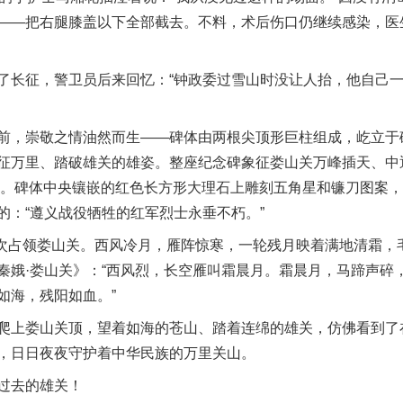
——把右腿膝盖以下全部截去。不料，术后伤口仍继续感染，医
长征，警卫员后来回忆：“钟政委过雪山时没让人抬，他自己一
，崇敬之情油然而生——碑体由两根尖顶形巨柱组成，屹立于
征万里、踏破雄关的雄姿。整座纪念碑象征娄山关万峰插天、中
的寓意。碑体中央镶嵌的红色长方形大理石上雕刻五角星和镰刀图案
的：“遵义战役牺牲的红军烈士永垂不朽。”
次占领娄山关。西风冷月，雁阵惊寒，一轮残月映着满地清霜，
秦娥·娄山关》：“西风烈，长空雁叫霜晨月。霜晨月，马蹄声碎
如海，残阳如血。”
上娄山关顶，望着如海的苍山、踏着连绵的雄关，仿佛看到了
，日日夜夜守护着中华民族的万里关山。
过去的雄关！