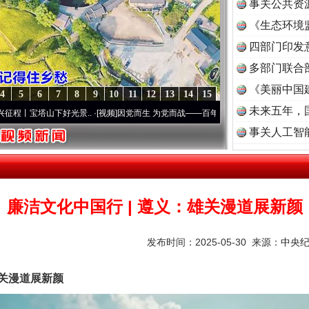
事关公共资
《生态环境
读
四部门印发
多部门联合
《美丽中国
4
5
6
7
8
9
10
11
12
13
14
15
未来五年，
山下好光景..
·[视频]
因党而生 为党而战——百年“纪”事⑧加强纪律..
·[视频]
牢记初心使命
事关人工智
廉洁文化中国行 | 遵义：雄关漫道展新颜
发布时间：2025-05-30 来源：
中央
关漫道展新颜