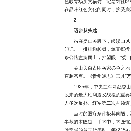
色教育场所为辐射，纪念馆社区
在品味红色文化的同时，接受廉
2
迈步从头越
站在娄山关脚下，缕缕山风，
印记。一排排柳杉树，笔直挺拔
条公路盘旋而上，抬望眼，“娄
娄山关自古即兵家必争之地，
直刺苍穹。《贵州通志》言其“
1935年，中央红军两战娄山
以来的最大胜利遵义战役的重要
人多次反扑。红军第二次占领遵
当时的医疗条件极其简陋，没
半截的木匠锯。手术中，木匠锯
他坚强的意志所感动，年仅15