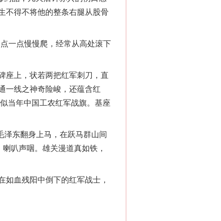
生不得不将他的整条右腿从股骨
点一点慢慢爬，经常从高处滚下
碑座上，状若两把红军刺刀，直
通一线之神奇险峻，还蕴含红
，似当年中国工农红军战旗。基座
毛泽东翻身上马，在跃马群山间
，喇叭声咽。雄关漫道真如铁，
在如血残阳中倒下的红军战士，