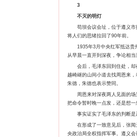
3
不灭的明灯
苟坝会议会址，位于遵义市播
将人们的思绪拉回了90年前。
1935年3月中央红军抵达贵
从早晨一直开到深夜，争论相当
会后，毛泽东回到住处，却夜
越崎岖的山间小道去找周恩来，
朱德，朱德也表示赞同。
周恩来对深夜两人见面的场景
把命令暂时晚一点发，还是想一
事实证实了毛泽东的判断是
在形成了一致意见后，张闻天
央政治局全权指挥军事。遵义会