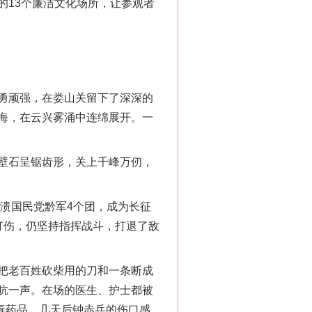
的13个廉洁文化场所，让参观者
勇顽强，在娄山关留下了深深的
海，在云兴雾涌中连绵展开。一
壁石呈锯齿形，关上千峰万仞，
溃国民党黔军4个团，成为长征
打伤，仍坚持指挥战斗，打退了敌
把老百姓砍柴用的刀和一条断成
吭一声。在场的医生、护士都被
消毒药品，几天后钟赤兵的伤口感