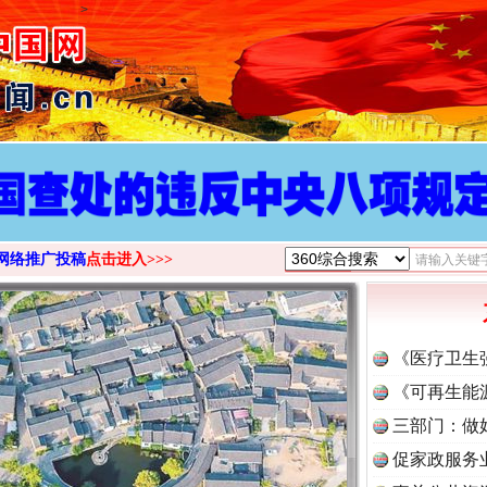
>
网络推广投稿
点击进入>>>
《医疗卫生
《可再生能
三部门：做
促家政服务