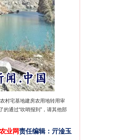
“神药”背后的真相
法官巧妙执行解纠纷
在农村宅基地建房农用地转用审
的通过“吹哨报到”，请其他部
农业网
责任编辑
：
亓淦玉