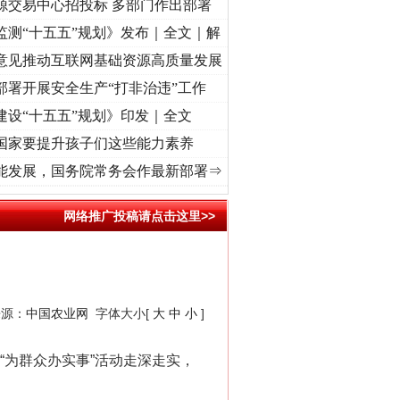
源交易中心招投标 多部门作出部署
监测“十五五”规划》发布｜全文｜解
意见推动互联网基础资源高质量发展
部署开展安全生产“打非治违”工作
建设“十五五”规划》印发｜全文
国家要提升孩子们这些能力素养
记初心使命 奋进复兴征程丨“转折之城”激荡..
·[视频]
牢记初心使命 奋进复兴征程丨红船起
能发展，国务院常务会作最新部署⇒
网络推广投稿请点击这里>>
来源：
中国农业网
字体大小[
大
中
小
]
“为群众办实事”活动走深走实，