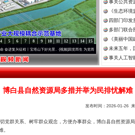
事关公共资
《生态环境
读
四部门印发
多部门联合
《美丽中国
4
5
6
7
8
9
10
11
12
13
14
15
未来五年，
程丨宝塔山下好光景..
·[视频]
因党而生 为党而战——百年“纪”事⑧加强纪律..
·[视频]
牢
事关人工智
博白县自然资源局多措并举为民排忧解难
发布时间：2026-01-26 
切党群关系、树牢群众观念，方便办事群众，博白县自然资源局
难。