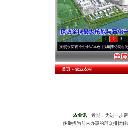
1
2
3
年 深刻改变雪域高原..
·[视频]
永葆“两个先锋队”本色
·[视频]
牢记初心使命 奋进复兴征
首页
»
农业农村
农业讯
近期，为进一步密
多举措为前来办事的群众排忧解