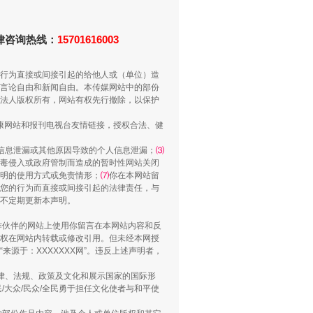
“谁都不怕”的他落马了
法律咨询热线：
15701616003
行为直接或间接引起的给他人或（单位）造
言论自由和新闻自由。本传媒网站中的部份
法人版权所有，网站有权先行撤除，以保护
健康网站和报刊电视台友情链接，授权合法、健
信息泄漏或其他原因导致的个人信息泄漏；
⑶
毒侵入或政府管制而造成的暂时性网站关闭
明的使用方式或免责情形；
⑺
你在本网站留
您的行为而直接或间接引起的法律责任，与
用生命托举生命
将不定期更新本声明。
合作伙伴的网站上使用你留言在本网站内容和反
权在网站内转载或修改引用。但未经本网授
源于：XXXXXXX网”。违反上述声明者，
法律、法规、政策及文化和展示国家的国际形
大众/民众/全民勇于担任文化使者与和平使