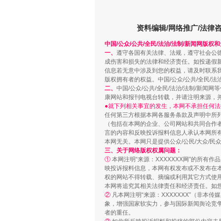
站台名比不上好声名
资料编辑/网络推广/法律
中国/公众/公共/全民/法治/法制/新闻网版权
一、
遵守各国有关法律、法规，遵守社会公
成伤害和损失的法律和经济责任。如投递假
信息若无意中涉及到您的权益，请及时联系
版权拥有者的权益。中国/公众/公共/全民/法
二、
中国/公众/公共/全民/法治/法制/
康网站和报刊电视台转载，并请注明来源，
●就下列相关事宜的发生，本网不承担任何法
任何第三方根据本网各服务条款及声明中所
（包括在本网的企业、公司网站和共同合作
言的内容和反映投诉报料信息人承认本网所
漫山遍野的桃花与雪山、麦地、白
本网无关。本网只是提供公众/公民/大众/
三、关于网络版权权属问题：
①
本网注明“来源：XXXXXXX网”的所有
映投诉报料信息，本网有权发布或不发布在
权的网站不得转载、摘编或利用其它方式使用
本网将追究其相关法律责任和经济责任。如
②
凡本网注明“来源：XXXXXXX”（非
象，增强国家软实力，参与国际新闻舆论竞争
者的重任。