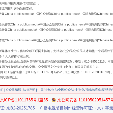
联网新闻信息服务管理规定
》。
接或间接引起的法律责任。
publics media/中国公众新闻China publics news/中国法制新闻Chinese l
a publics media/中国公众新闻China publics news/中国法制新闻Chinese
 publics media/中国公众新闻China publics news/中国法制新闻Chinese 
publics media/中国公众新闻China publics news/中国法制新闻Chinese l
珠宝鉴定乱象
媒体有生力，借助全球互联网主阵地，为社会/公众/民众/公民人才铺垫一个话语权平
务！人人都作守法公民。
接受上述条款,如您对管理有意见请向制作采编部联系，电话：010-89525216。
媒网的支持帮助与合作交流。众全影视文化传媒（北京）有限公司独家主办 :
网 经工信部备案：京ICP备11011765号1至52，京公网安备：11011202001678号
部/代理部敬上。
我们
|
公众采编部
|
法律声明
| 中国/法制/公共/全民/公众/农业/文化/视频/检察/法院/法治
京ICP备11011765号1至35
京公网安备 11010502051457
证: 京B2-20251785
广播电视节目制作经营许可证:（京）字第3