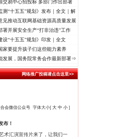
源交易中心招投标 多部门作出部署
监测“十五五”规划》发布｜全文｜解
意见推动互联网基础资源高质量发展
部署开展安全生产“打非治违”工作
建设“十五五”规划》印发｜全文
国家要提升孩子们这些能力素养
丨“转折之城”激荡..
·[视频]
牢记初心使命 奋进复兴征程丨红船起航处 潮起..
·[视频]
一
能发展，国务院常务会作最新部署⇒
网络推广投稿请点击这里>>
！
联合会微信公众号
字体大小[
大
中
小
]
“神药”背后的真相
发布！
人艺术汇演宣传片来了，让我们一