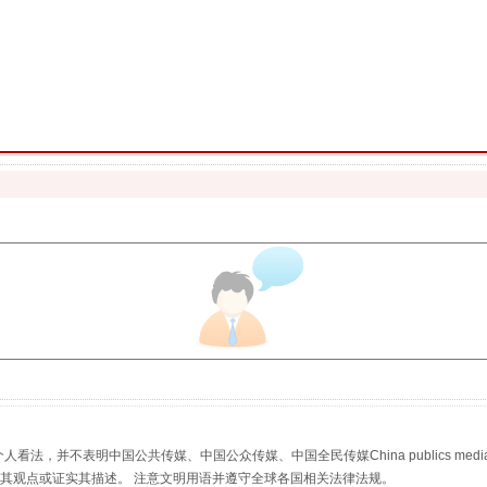
生物安全法正式实施
"炒鞋教程"里的骗局
，并不表明中国公共传媒、中国公众传媒、中国全民传媒China publics media/中国公
s等传媒网站同意其观点或证实其描述。 注意文明用语并遵守全球各国相关法律法规。