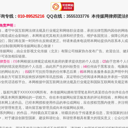
走近一线检察官
咨询专线：
010-89525216
QQ在线：3555333776 本传媒网律师团
和免责声明：
德，遵守中国互联网法律法规及行业规定和网络职业道德，承担法律范围内因你的网络
新闻造成社会影响的，本网将追究其相关法律和经济责任。维护各国宪法，保障公民的
我们，我们将在第一时间作出反映或更正。特请来函来电说明本网站提供内容系本人或
治/法制/新闻网等传媒网站衷心致谢！
新闻网等传媒网站，由众全影视文化传媒（北京）有限公司独家协办发布广告。欢迎合法、
并可添加相应链接。
律责任：⑴
本网根据法律规定或相关政府的要求提供您的个人信息；
⑵
由于您将个人
列明的情况使用您的个人信息，由此所产生的纠纷责任；
⑷
任何由于黑客攻击、电脑病
者的网站在内）；
⑸
因不可抗拒导致的任何事态后果；
⑹
本网在各服务条款及声明中列
有条款方可留言和反映投诉报料等讯息投稿，其证明你已经阅读本网条款并承担一切因
藏房
除了知识还要"留白"
民众/全民话语权平台。本网根据中国互联网法律法规及行业规定和国际互联网有关规定
作品，版权均属于XXXXXXX网所有。本传媒网站拥有管理笔名和代表某些合作伙伴在
本网及本网所属网站的一切权力。你在本传媒网站留言板发表的评论和投稿，本网站有
本网上述作品。已经本网授权使用作品的单位或网站，应在授权范围内使用，并注明“来
您对管理有意见，请向留言板管理员或向本传媒网站反映。
本传媒系列网站）的作品，均转载自其它媒体，转载目的在于传递更多信息，宣传国家的
，对于建设创新型国家、建设和谐社会、和谐世界都具有重大的现实意义；公众/公民/