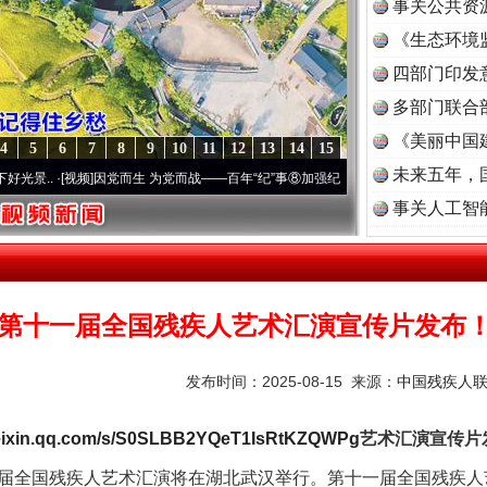
事关公共资
《生态环境
读
四部门印发
多部门联合
《美丽中国
4
5
6
7
8
9
10
11
12
13
14
15
未来五年，
[视频]
因党而生 为党而战——百年“纪”事⑧加强纪律..
·[视频]
牢记初心使命 奋进复兴征程
事关人工智
第十一届全国残疾人艺术汇演宣传片发布
发布时间：2025-08-15 来源：
中国残疾人
ixin.qq.com/s/S0SLBB2YQeT1IsRtKZQWPg
茶叶“炒上天”
艺术汇演宣传片
一届全国残疾人艺术汇演将在湖北武汉举行。第十一届全国残疾