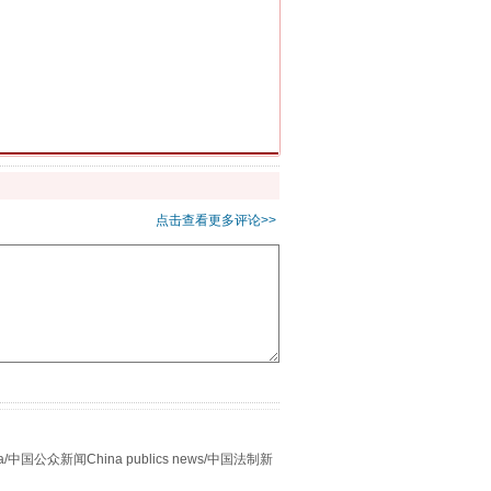
别拿“量子”当幌子
点击查看更多评论>>
习近平的“航天情”
众新闻China publics news/中国法制新