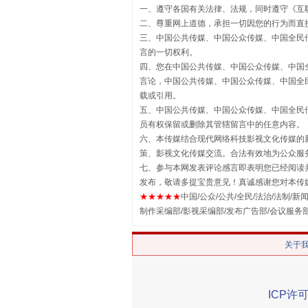
一、遵守各国有关法律、法规，同时遵守《
互
二、尊重网上道德，承担一切因您的行为而直
三、中国公共传媒、中国公众传媒、中国全民传媒China 
言的一切权利。
四、您在中国公共传媒、中国公众传媒、中国全民传媒Chin
言论，中国公共传媒、中国公众传媒、中国全民传媒China
载或引用。
五、中国公共传媒、中国公众传媒、中国全民传媒China 
员有权保留或删除其管辖留言中的任意内容。
解纷+调解+退费，一次搞定
六、本传媒结合现代网络科技影视文化传媒的新
策、影视文化传媒交流。合法有效地为公众服
七、参与本网发表评论感言即表明您已经阅读并
发布，敬请多提宝贵意见！真诚感谢您对本传
★★★★★
中国/公众/公共/全民/法治/法制/新闻
制作采编部/影视采编部/发布广告部/会议服务
关于
ICP许可