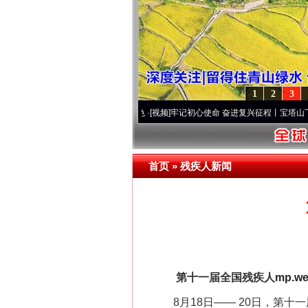
1
2
3
·[视频]
永葆“两个先锋队”本色
·[视频]
牢记初心使命 奋进复兴征程丨宝塔山下好光景..
·
首页
»
残疾人新闻
网上购药对药下症？
第十一届全国残疾人
mp.we
8月18日—— 20日，第十